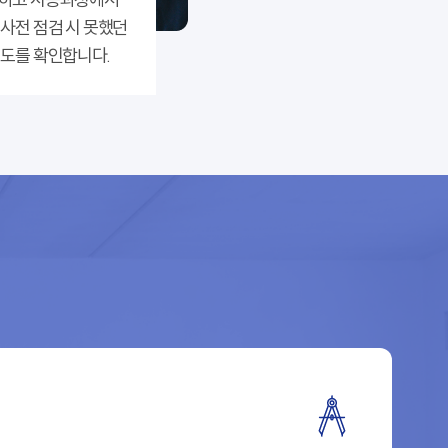
 사전 점검 시 못했던
성도를 확인합니다.
문**
26 - 06 - 30
접수완
이**
26 - 06 - 29
료
정**
26 - 06 - 27
상담완료
접수완
홍**
26 - 06 - 27
료
접수완
홍**
26 - 08 - 07
료
접수완
지**
26 - 07 - 15
료