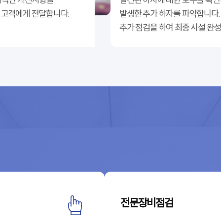
 고객에게 전달합니다.
발생한 추가 하자를 파악합니다.
추가 점검을 하여 최종 시설 완
포레나 대전학하 1단지
서대전역센트로
도안 우미린 트리쉐이드
공주월송경남아너스비
내포대광로제비앙더럭셔리
전문장비점검
e편한 서대전역센트로