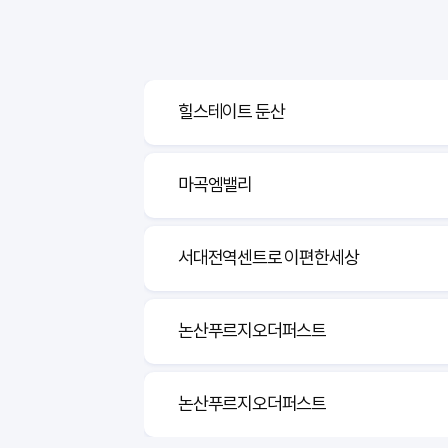
마곡엠밸리
서대전역센트로 이편한세상
논산푸르지오더퍼스트
논산푸르지오더퍼스트
연무 푸르지오
옥천역금호어울림더퍼스트